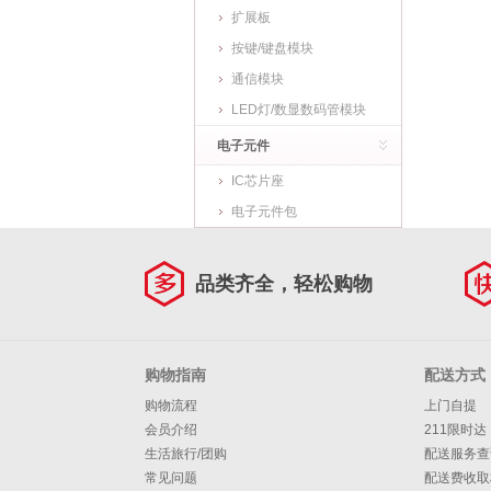
扩展板
按键/键盘模块
通信模块
LED灯/数显数码管模块
电子元件
IC芯片座
电子元件包
品类齐全，轻松购物
购物指南
配送方式
购物流程
上门自提
会员介绍
211限时达
生活旅行/团购
配送服务查
常见问题
配送费收取